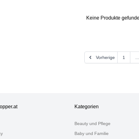
Keine Produkte gefund
Vielen Dank für Ihr Feedback
Ihr Feedback wird nun vor der Veröffentlichung von unserem 
Vorherige
1
...
opper.at
Kategorien
Beauty und Pflege
cy
Baby und Familie