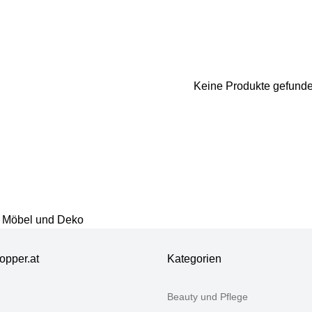
Vielen Dank für Ihr Feedback
Keine Produkte gefund
Ihr Feedback wird nun vor der Veröffentlichung von unserem 
 Möbel und Deko
opper.at
Kategorien
Beauty und Pflege