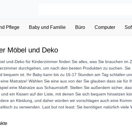
nd Pflege
Baby und Familie
Büro
Computer
Sof
er Möbel und Deko
bel und-Deko für Kinderzimmer finden Sie alles, was Sie brauchen im Z
derzimmer durchgehen, um nach den besten Produkten zu suchen. Sie b
und bequem ist. Ihr Baby kann bis zu 16-17 Stunden am Tag schlafen und
 eine Matratze! Wählen Sie eine aus von der Sie glauben dass sie für I
ispiel eine Matratze aus Schaumstoff. Stellen Sie außerdem sicher, d
l und ein Kissen auf der Liste, mit denen Sie sich bequem hinsetzen kön
dere an Kleidung, und daher würden wir vorschlagen auch eine Kommo
ltisch zu verwenden. Last but not least: Sie benötigen natürlich viele
ukte