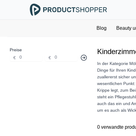
Blog
Beauty u
Preise
Kinderzimm
€
€
In der Kategorie Mö
Dinge für Ihren Kin
zuallererst sicher 
wesentlichen Punkt:
Krippe legt, zum Be
steht ein Pflegestuh
auch das ein und An
um es auch als Wicke
0 verwandte prod